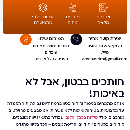
אחריות
מחירים
איכות בלתי
מלאה
נוחים
מתפשרת
יצירת קשר מהיר
המיקום שלנו
טלפון:
050-8303576
כתובת: ירושלים אנחנו
מייל:
עובדים
amenasrim@gmail.com
בפריסה כלל ארצית.
חותכים בבטון, אבל לא
באיכות!
אנחנו מתמחים בניסור וקידוח בטון ברמת דיוק גבוהה, תוך הקפדה
על מקצועיות, בטיחות ואיכות ללא פשרות. אנו מבצעים פרויקטים
מורכבים, כולל
קידוח בכבל יהלום
, עבודה בתנאי גישה מוגבלים,
קידוחים בקטרים ייחודיים והריסת מבנים – הכל בליווי מהנדס