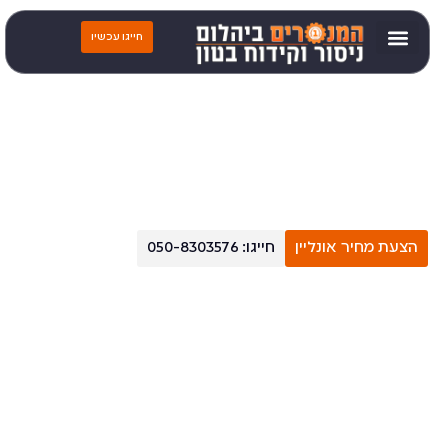
המנסרים ביהלום בע"מ
חייגו עכשיו
ניסור וקידוח בטון
נעים מאוד,
המנסרים ביהלום בע"מ – חברת ניסור בטון מקצועית
. על
רקע 30 שנות ניסיון ופעילות ענפה מול החברות המובילות במשק, אנו
מזמינים אתכם לקבל מאיתנו הצעת מחיר לביצוע עבודת ניסור בטון
ראויה ומספקת עד לתוצאה הרצויה, ללא נזקים עתידיים ומפגעי בטיחות
שיסכנו אתכם או את המבנה.
הצעת מחיר אונליין
חייגו: 050-8303576